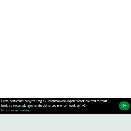
Dette nettstedet benytter seg av informasjonskapsler (cookies). Ved fortsatt
bruk av nettstedet godtar du dette. Les mer om cookies i vår
OK
Personvernerklæring
.